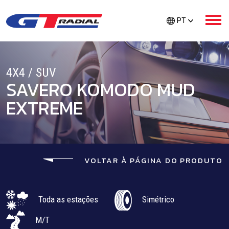
PT
4X4 / SUV
QUEM SOMOS
SAVERO KOMODO MUD
EXTREME
PRODUTOS
CUIDADOS GTR
VOLTAR À PÁGINA DO PRODUTO
PROTEÇÃO EXTRA
Toda as estações
Simétrico
LOCALIZADOR DE PNEUS
M/T