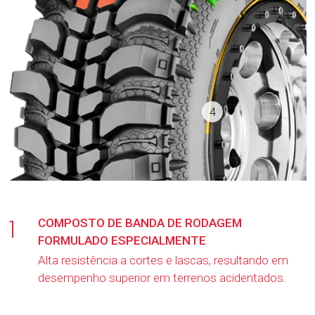
4
1
COMPOSTO DE BANDA DE RODAGEM
FORMULADO ESPECIALMENTE
Alta resistência a cortes e lascas, resultando em
desempenho superior em terrenos acidentados.