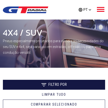
PT
4X4 / SUV
QUEM SOMOS
Pneus especialmente projetados para atender às necessidades do
seu SUV e 4x4, seja para uso em estradas, off-road ou para uma
PRODUTOS
condução versátil.
CUIDADOS GTR
PROTEÇÃO EXTRA
FILTRO POR
LIMPAR TUDO
LOCALIZADOR DE PNEUS
COMPARAR SELECIONADO