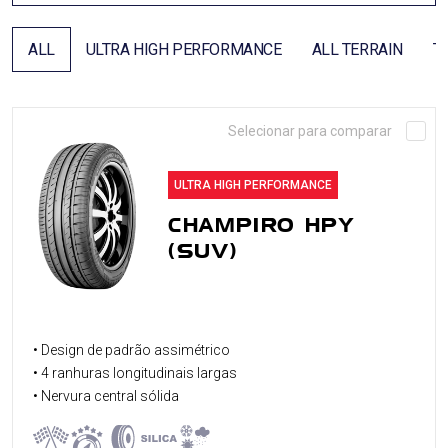
LOCALIZADOR DE REVENDEDOR
ALL
ULTRA HIGH PERFORMANCE
ALL TERRAIN
T
Selecionar para comparar
ULTRA HIGH PERFORMANCE
CHAMPIRO HPY
(SUV)
• Design de padrão assimétrico
• 4 ranhuras longitudinais largas
• Nervura central sólida