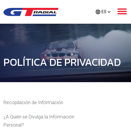
ES
SOBRE NOSOTROS
POLÍTICA DE PRIVACIDAD
PRODUCTOS
CUIDADOS GTR
EXTRA PROTECTION
Recopilación de Información
¿A Quién se Divulga la Información
BUSCADOR DE NEUMÁTICOS
Personal?